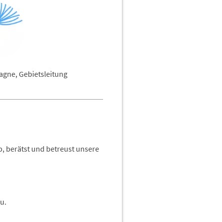
gne, Gebietsleitung
b, berätst und betreust unsere
u.